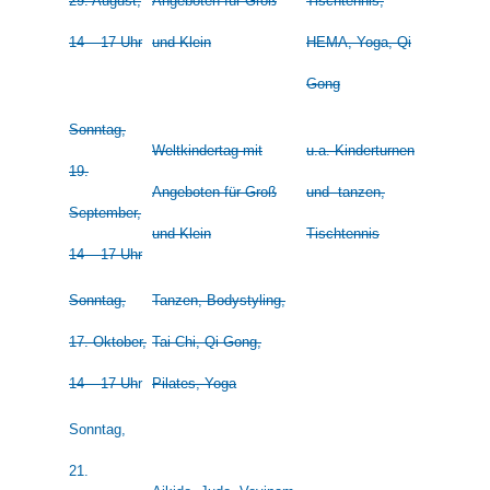
29. August,
Angeboten für Groß
Tischtennis,
14 – 17 Uhr
und Klein
HEMA, Yoga, Qi
Gong
Sonntag,
Weltkindertag mit
u.a. Kinderturnen
19.
Angeboten für Groß
und -tanzen,
September,
und Klein
Tischtennis
14 – 17 Uhr
Sonntag,
Tanzen, Bodystyling,
17. Oktober,
Tai Chi, Qi Gong,
14 – 17 Uh
r
Pilates, Yoga
Sonntag,
21.