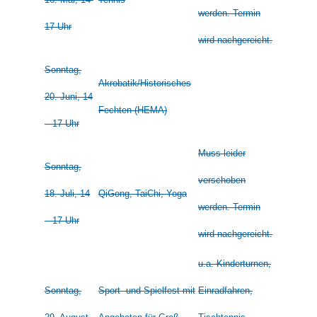
werden. Termin
17 Uhr
wird nachgereicht.
Sonntag,
Akrobatik/Historisches
20. Juni, 14
Fechten (HEMA)
– 17 Uhr
Muss leider
Sonntag,
verschoben
18. Juli, 14
QiGong, TaiChi, Yoga
werden. Termin
– 17 Uhr
wird nachgereicht.
u.a. Kinderturnen,
Sonntag,
Sport- und Spielfest mit
Einradfahren,