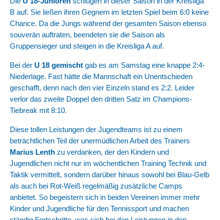
Die
U 18-Junioren
schlugen in dieser Saison in der Kreisliga
B auf. Sie ließen ihren Gegnern im letzten Spiel beim 6:0 keine
Chance. Da die Jungs während der gesamten Saison ebenso
souverän auftraten, beendeten sie die Saison als
Gruppensieger und steigen in die Kreisliga A auf.
Bei der
U 18 gemischt
gab es am Samstag eine knappe 2:4-
Niederlage. Fast hätte die Mannschaft ein Unentschieden
geschafft, denn nach den vier Einzeln stand es 2:2. Leider
verlor das zweite Doppel den dritten Satz im Champions-
Tiebreak mit 8:10.
Diese tollen Leistungen der Jugendteams ist zu einem
beträchtlichen Teil der unermüdlichen Arbeit des Trainers
Marius Lenth
zu verdanken, der den Kindern und
Jugendlichen nicht nur im wöchentlichen Training Technik und
Taktik vermittelt, sondern darüber hinaus sowohl bei Blau-Gelb
als auch bei Rot-Weiß regelmäßig zusätzliche Camps
anbietet. So begeistern sich in beiden Vereinen immer mehr
Kinder und Jugendliche für den Tennissport und machen
ständig Fortschritte, was sich bei den Leistungen in den