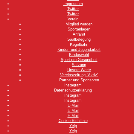
Impressum
Twitter
Twitter
Verein
Mitglied werden
Sportanlagen
Anfahrt
Saalbelegung
Kegelbahn
Kinder- und Jugendarbeit
Kindeswohl
Sport pro Gesundheit
Satzung
Unsere Werte
Vereinszeitung “Aktiv”
Partner und Sponsoren
Instagram
Datenschutzerklärung
Instagram
Instagram
E-Mail
E-Mail
E-Mail
Cookie-Richtlinie
Yelp
Yelp