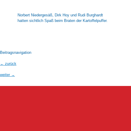
Norbert Niedergesäß, Dirk Hoy und Rudi Burghardt
hatten sichtlich Spaß beim Braten der Kartoffelpuffer.
Beitragsnavigation
←
zurück
weiter
→