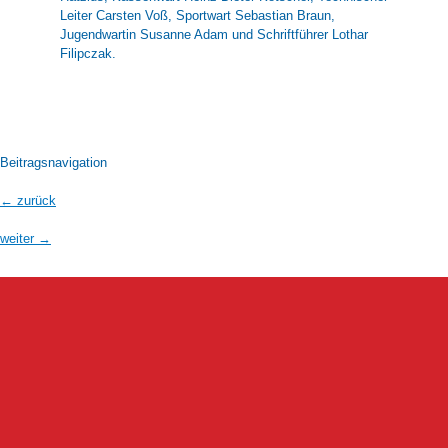
Leiter Carsten Voß, Sportwart Sebastian Braun,
Jugendwartin Susanne Adam und Schriftführer Lothar
Filipczak.
Beitragsnavigation
←
zurück
weiter
→