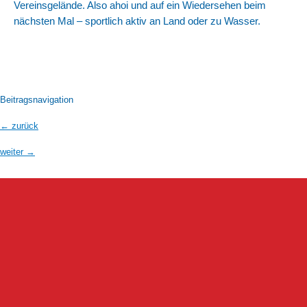
Vereinsgelände. Also ahoi und auf ein Wiedersehen beim
nächsten Mal – sportlich aktiv an Land oder zu Wasser.
Beitragsnavigation
←
zurück
weiter
→