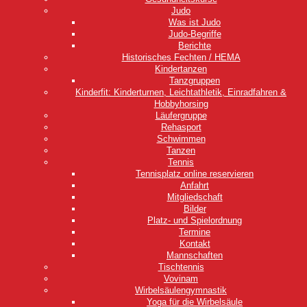
Judo
Was ist Judo
Judo-Begriffe
Berichte
Historisches Fechten / HEMA
Kindertanzen
Tanzgruppen
Kinderfit: Kinderturnen, Leichtathletik, Einradfahren &
Hobbyhorsing
Läufergruppe
Rehasport
Schwimmen
Tanzen
Tennis
Tennisplatz online reservieren
Anfahrt
Mitgliedschaft
Bilder
Platz- und Spielordnung
Termine
Kontakt
Mannschaften
Tischtennis
Vovinam
Wirbelsäulengymnastik
Yoga für die Wirbelsäule