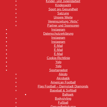
Kinder- und Jugendarbeit
Kindeswohl
Sport pro Gesundheit
Satzung
Unsere Werte
Vereinszeitung “Aktiv”
Partner und Sponsoren
Instagram
Datenschutzerklärung
Instagram
Instagram
E-Mail
E-Mail
E-Mail
Cookie-Richtlinie
Yelp
Yelp
Sportangebot
Aikido
Akrobatik
American Football
Flag Football – Darmstadt Diamonds
Baseball & Softball
Ballpark
Bodystyling
Fußball
Gesundheitskurse