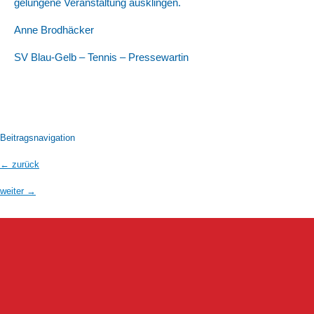
gelungene Veranstaltung ausklingen.
Anne Brodhäcker
SV Blau-Gelb – Tennis – Pressewartin
Beitragsnavigation
←
zurück
weiter
→