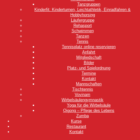
Tanzgruppen
Kinderfit: Kinderturnen, Leichtathletik, Einradfahren &
Hobbyhorsing
Läufergruppe
Rehasport
Schwimmen
Tanzen
Tennis
Tennisplatz online reservieren
Anfahrt
Mitgliedschaft
Bilder
Platz- und Spielordnung
Termine
Kontakt
Mannschaften
Tischtennis
Vovinam
Wirbelsäulengymnastik
Yoga für die Wirbelsäule
Qigong – Pflege des Lebens
Zumba
Kurse
Restaurant
Kontakt