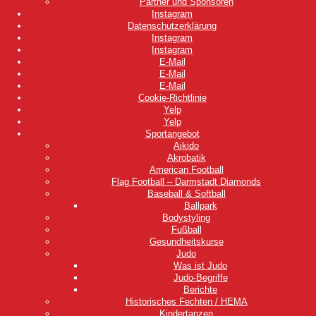
Partner und Sponsoren
Instagram
Datenschutzerklärung
Instagram
Instagram
E-Mail
E-Mail
E-Mail
Cookie-Richtlinie
Yelp
Yelp
Sportangebot
Aikido
Akrobatik
American Football
Flag Football – Darmstadt Diamonds
Baseball & Softball
Ballpark
Bodystyling
Fußball
Gesundheitskurse
Judo
Was ist Judo
Judo-Begriffe
Berichte
Historisches Fechten / HEMA
Kindertanzen