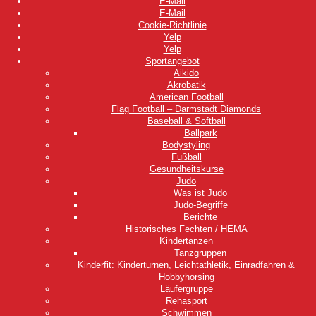
E-Mail
E-Mail
Cookie-Richtlinie
Yelp
Yelp
Sportangebot
Aikido
Akrobatik
American Football
Flag Football – Darmstadt Diamonds
Baseball & Softball
Ballpark
Bodystyling
Fußball
Gesundheitskurse
Judo
Was ist Judo
Judo-Begriffe
Berichte
Historisches Fechten / HEMA
Kindertanzen
Tanzgruppen
Kinderfit: Kinderturnen, Leichtathletik, Einradfahren &
Hobbyhorsing
Läufergruppe
Rehasport
Schwimmen