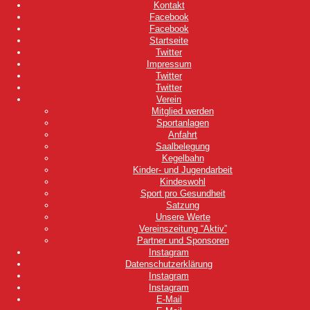
Kontakt
Facebook
Facebook
Startseite
Twitter
Impressum
Twitter
Twitter
Verein
Mitglied werden
Sportanlagen
Anfahrt
Saalbelegung
Kegelbahn
Kinder- und Jugendarbeit
Kindeswohl
Sport pro Gesundheit
Satzung
Unsere Werte
Vereinszeitung “Aktiv”
Partner und Sponsoren
Instagram
Datenschutzerklärung
Instagram
Instagram
E-Mail