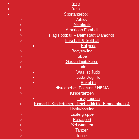
Yelp
Yelp
Sportangebot
Aikido
Akrobatik
American Football
Flag Football – Darmstadt Diamonds
Baseball & Softball
Ballpark
Bodystyling
Fußball
Gesundheitskurse
Judo
Was ist Judo
Judo-Begriffe
Berichte
Historisches Fechten / HEMA
Kindertanzen
Tanzgruppen
Kinderfit: Kinderturnen, Leichtathletik, Einradfahren &
Hobbyhorsing
Läufergruppe
Rehasport
Schwimmen
Tanzen
Tennis