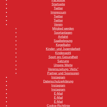
Facebook
Startseite
Twitter
Impressum
Twitter
Twitter
Verein
Mitglied werden
Sportanlagen
Anfahrt
Saalbelegung
Kegelbahn
Kinder- und Jugendarbeit
Kindeswohl
Sport pro Gesundheit
Satzung
Unsere Werte
Vereinszeitung “Aktiv”
Partner und Sponsoren
Instagram
Datenschutzerklärung
Instagram
Instagram
E-Mail
E-Mail
E-Mail
Cookie-Richtlinie