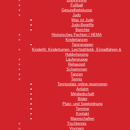
Bodystyling
Fußball
Gesundheitskurse
Judo
Was ist Judo
Judo-Begriffe
Berichte
Historisches Fechten / HEMA
Kindertanzen
Tanzgruppen
Kinderfit: Kinderturnen, Leichtathletik, Einradfahren &
Hobbyhorsing
Läufergruppe
Rehasport
Schwimmen
Tanzen
Tennis
Tennisplatz online reservieren
Anfahrt
Mitgliedschaft
Bilder
Platz- und Spielordnung
Termine
Kontakt
Mannschaften
Tischtennis
Vovinam