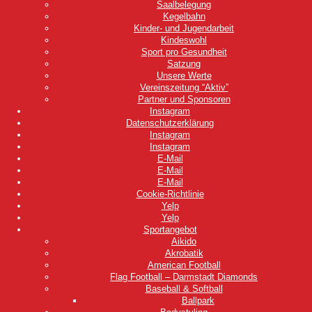
Saalbelegung
Kegelbahn
Kinder- und Jugendarbeit
Kindeswohl
Sport pro Gesundheit
Satzung
Unsere Werte
Vereinszeitung “Aktiv”
Partner und Sponsoren
Instagram
Datenschutzerklärung
Instagram
Instagram
E-Mail
E-Mail
E-Mail
Cookie-Richtlinie
Yelp
Yelp
Sportangebot
Aikido
Akrobatik
American Football
Flag Football – Darmstadt Diamonds
Baseball & Softball
Ballpark